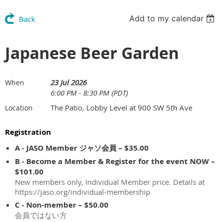
Add to my calendar
Back
Japanese Beer Garden
23 Jul 2026
When
6:00 PM - 8:30 PM (PDT)
The Patio, Lobby Level at 900 SW 5th Ave
Location
Registration
A - JASO Member ジャソ会員 – $35.00
B - Become a Member & Register for the event NOW –
$101.00
New members only, Individual Member price. Details at
https://jaso.org/individual-membership
C - Non-member – $50.00
会員ではない方