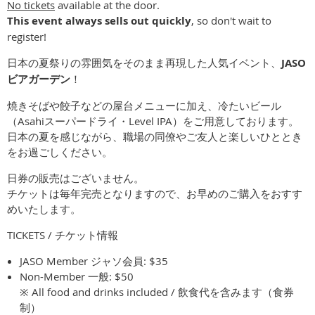
No tickets
available at the door.
This event always sells out quickly
, so don't wait to
register!
日本の夏祭りの雰囲気をそのまま再現した人気イベント、
JASO
ビアガーデン
！
焼きそばや餃子などの屋台メニューに加え、冷たいビール
（Asahiスーパードライ・Level IPA）をご用意しております。
日本の夏を感じながら、職場の同僚やご友人と楽しいひととき
をお過ごしください。
日券の販売はございません。
チケットは毎年完売となりますので、お早めのご購入をおすす
めいたします。
TICKETS /
チケット情報
JASO Member
ジャソ会員
: $35
Non-Member
一般
: $50
※
All food and drinks included /
飲食代を含みます（食券
制）