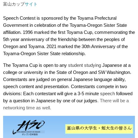
富山カップ
サイト
Speech Contest is sponsored by the Toyama Prefectural
Government in celebration of the Toyama-Oregon Sister State
affiliation. 1996 marked the first Toyama Cup, commemorating the
5th year anniversary of the friendship between the peoples of
Oregon and Toyama. 2021 marked the 30
t
h Anniversary of the
Toyama-Oregon Sister State relationship.
The Toyama Cup is open to any
student studying
Japanese at a
college or university in the State of Oregon and SW Washington.
Contestants are judged on general Japanese language ability,
speech content and presentation
.
Contestants compete in two
divisions:
Each contestant will give a 3-5 minute
speech
followed
by a question in Japanese by one of our judges
. There will be a
networking time as well.