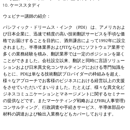
ケーススタディ
ウェビナー講師の紹介：
パシフィック・ドリームス・インク （PDI） は、アメリカおよ
び日本企業に、迅速で精度の高い技術翻訳サービスを手頃な価
格でお届けすることを目的に、酒井謙吉によって1992年に設立
されました。半導体業界およびITならびにソフトウェア業界で
多くの業務経験を積み、翻訳業界では一定のポジションを築く
ことができました。会社設立以来、翻訳と同時に言語ソリュー
ションおよび日米異文化コンサルティングにおける専門知識を
もとに、PDIは単なる技術翻訳プロバイダーの枠組みを超え、
様々なアプローチでお客様のビジネスにおける経営以上の支援
をさせていただいてまいりました。たとえば、様々な異文化ビ
ジネスコミュニケーションとマネージメントに関するセミナー
の提供などです。またマーケティング戦略およびHR(人事管理)
コンサルティング、行政調査や手続きサービス、半導体部品や
材料の調達および輸出入業務などもカバーしております。