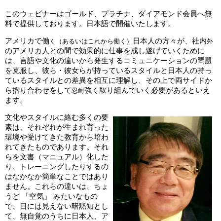
このウェビナーはゴールド、プラチナ、ダイアモンド会員へ無
料で提供しております。日本語で開催いたします。
アメリカで働
日本人の方々が、社内
く（あるいはこれから働く）
外
のアメリカ人との間で効果的に仕事を成し遂げていくために
は、言語や文化の違いから発生するコミュニケーションの問題
を克服し、彼ら・彼女らが持っているスタイルと日本人の持っ
ているスタイルとの差異を相互に理解し、その上で両サイドか
ら摺り合わせをして
強く取り組んでいく必要があるといえ
忍耐
ます。
文化やスタイルに絡む多くの要
素は、それぞれが生まれ育った
環境や受けてきた教育から培わ
れてきたものであります。それ
らを文書（マニュアル）化した
り、トレーニングしたりするの
はなかなか簡単なことではあり
ません。これらの違いは、ちょ
うど 「空気」 みたいなもの
で、目には見えない暗黙知とし
て、無自覚のうちに日本人、ア