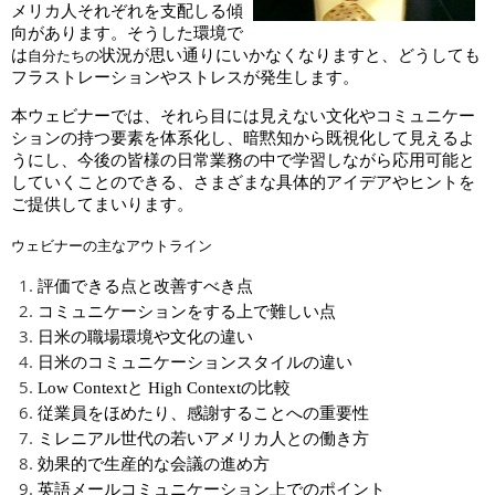
メリカ人それぞれを支配しる傾
向があります。そうした環境で
は
状況が思い通りにいかなくなりますと、どうしても
自分たちの
フラストレーションやストレスが発生します。
本ウェビナーでは、それら目には見えない文化やコミュニケー
ションの持つ要素を体系化し、暗黙知から既視化して見えるよ
うにし、今後の皆様の日常業務の中で学習しながら応用可能と
していくことのできる、さまざまな具体的アイデアやヒントを
ご提供してまいります。
ウェビナーの主なアウトライン
評価できる点と改善すべき点
コミュニケーションをする上で難しい点
日米の職場環境や文化の違い
日米のコミュニケーションスタイルの違い
Low Context
と
High Context
の比較
従業員をほめたり、感謝することへの重要性
ミレニアル世代の若いアメリカ人との働き方
効果的で生産的な会議の進め方
英語メールコミュニケーション上でのポイント