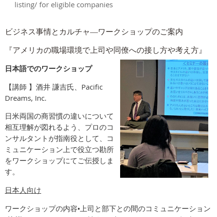
listing/ for eligible companies
ビジネス事情とカルチャ―ワークショップのご案内
『アメリカの職場環境で上司や同僚への接し方や考え方』
日本語でのワークショップ
Pacific
【
講師
】
酒井
謙吉氏、
Dreams, Inc.
日米両国の商習慣の違いについて
相互理解が図れるよう、プロのコ
ンサルタントが
指南役として、コ
ミュニケーション上で役立つ勘所
をワークショップにてご伝授しま
す
。
日本人向け
ワークショップの内容•上司と部下との間のコミュニケーション