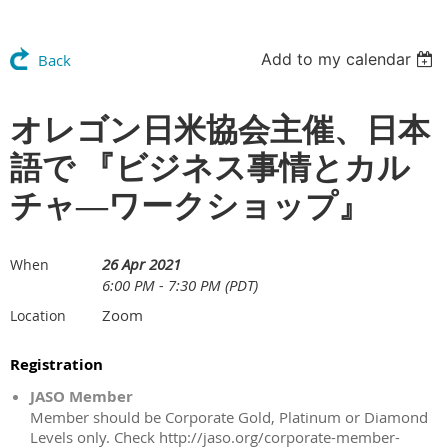
Add to my calendar
Back
オレゴン日米協会主催、日本
語で 『ビジネス事情とカル
チャ―ワークショップ』
26 Apr 2021
When
6:00 PM - 7:30 PM (PDT)
Zoom
Location
Registration
JASO Member
Member should be Corporate Gold, Platinum or Diamond
Levels only. Check http://jaso.org/corporate-member-