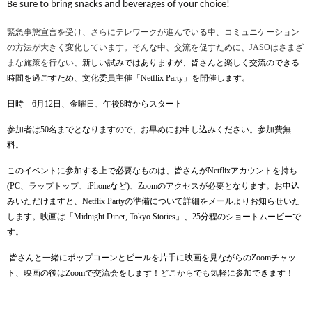
Be sure to bring snacks and beverages of your choice!
緊急事態宣言を受け、さらにテレワークが進んでいる中、コミュニケーション
の方法が大きく変化しています。そんな中、交流を促すために、
JASO
はさまざ
まな施策を行ない、
新しい試みではありますが、皆さんと楽しく交流のできる
時間を過ごすため、文化委員主催「
Netflix Party
」を開催します。
日時
6
月
12
日、金曜日、午後
8
時からスタート
参加者は
50
名までとなりますので、お早めにお申し込みください。参加費無
料。
このイベントに参加する上で必要なものは、皆さんが
Netflix
アカウントを持ち
(PC
、ラップトップ、
iPhone
など
)
、
Zoom
のアクセスが必要となります。お申込
みいただけますと、
Netflix Party
の準備について詳細をメールよりお知らせいた
します。映画は「
Midnight Diner, Tokyo Stories
」、
25
分程のショートムービーで
す。
皆さんと一緒にポップコーンとビールを片手に映画を見ながらの
Zoom
チャッ
ト、映画の後は
Zoom
で交流会をします！どこからでも気軽に参加できます！