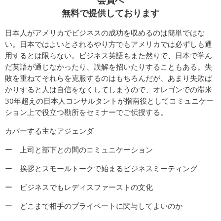
会員へ
無料で提供しております
日本人がアメリカでビジネスの成功を収めるのは簡単ではな
い。日本ではよいとされるやり方でもアメリカでは必ずしも通
用するとは限らない。ビジネス英語もまた然りで、日本で学ん
だ英語が通じなかったり、誤解を招いたりすることもある。失
敗を重ねてそれらを克服するのはもちろんだが、あまり失敗ば
かりすると人は自信をなくしてしまうので、オレゴンでの滞米
30
年超えの日本人コンサルタントが指南役としてコミュニケー
ション上で役立つ勘所をセミナーでご伝授する。
カバーする主なアジェンダ
ー 上司と部下との間のコミュニケーション
ー 挨拶とスモールトークで始まるビジネスミーティング
ー ビジネスでもレディスファーストの文化
ー どこまで相手のプライベートに関与してよいのか