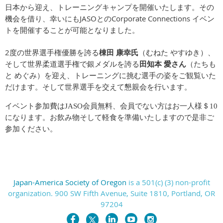
日本から迎え、トレーニングキャンプを開催いたします。その
JASO
Corporate Connections
機会を借り、幸いにも
との
イベン
トを開催することが可能となりました。
2
度の世界選手権優勝を誇る
棟田
康幸氏
（むねた
やすゆき）、
そして世界柔道選手権で銀メダルを誇る
田知本
愛さん
（たちも
と
めぐみ）を迎え、トレーニングに挑む選手の姿をご観覧いた
だけます。そして世界選手を交えて懇親会を行います。
イベント参加費は
JASO会員無料、会員でない方はお一人様＄10
になります。お飲み物そして軽食を準備いたしますので是非ご
参加ください。
Japan-America Society of Oregon
is a 501(c) (3) non-profit
organization. 900 SW Fifth Avenue, Suite 1810, Portland, OR
97204