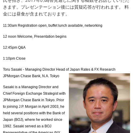
2017
氏を招き、
年の為替見通しに関する概観をお話していただ
きます。プレゼンテーション後には質疑応答が行われます。
料
金には昼食が含まれております。
11:30am Registration open, buffet lunch available, networking
12 noon Welcome, Presentation begins
12:45pm Q&A
1:10pm Close
Toru Sasaki -
Managing Director Head of Japan Rates & FX Research
JPMorgan Chase Bank, N.A. Tokyo
Sasaki is a Managing Director and
Chief Foreign Exchange Strategist with
JPMorgan Chase Bank in Tokyo. Prior
to joi
ning J.P. Morgan in April 2003, he
held several positions with the Bank of
Japan (BOJ), where he worked since
1992. Sasaki served as a BOJ
Representative of the Americas (NY