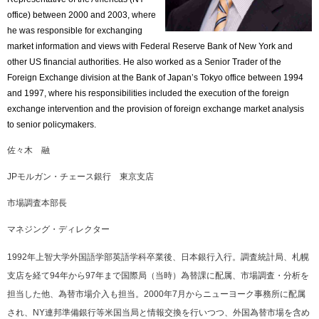
office) between 2000 and 2003, where
he was responsible for exchanging
market information and views with Federal Reserve Bank of New York and
other US financial authorities. He also worked as a Senior Trader of the
Foreign Exchange division at the Bank of Japan’s Tokyo office between 1994
and 1997, where his responsibilities included the execution of the foreign
exchange intervention and the provision of foreign exchange market analysis
to senior policymakers.
佐々木 融
JPモルガン・チェース銀行 東京支店
市場調査本部長
マネジング・ディレクター
1992年上智大学外国語学部英語学科卒業後、日本銀行入行。調査統計局、札幌
支店を経て94年から97年まで国際局（当時）為替課に配属、市場調査・分析を
担当した他、為替市場介入も担当。2000年7月からニューヨーク事務所に配属
され、NY連邦準備銀行等米国当局と情報交換を行いつつ、外国為替市場を含め