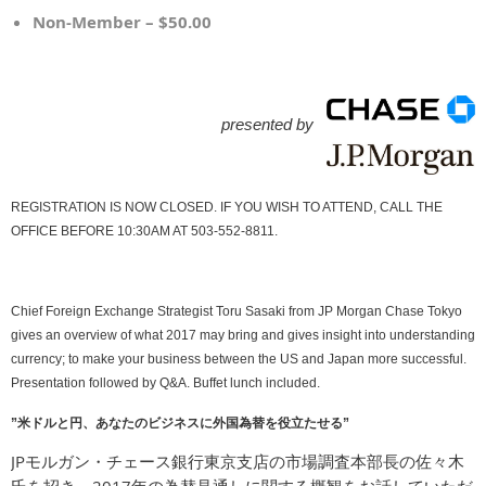
Non-Member – $50.00
presented by
REGISTRATION IS NOW CLOSED. IF YOU WISH TO ATTEND, CALL THE
OFFICE BEFORE 10:30AM AT 503-552-8811.
Chief Foreign Exchange Strategist Toru Sasaki from JP Morgan Chase Tokyo
gives an overview of what 2017 may bring and gives insight into understanding
currency; to make your business between the US and Japan more successful.
Presentation followed by Q&A. Buffet lunch included.
”米ドルと円、
あなたのビジネスに外国為替を役立たせる”
JP
モルガン・チェース銀行東京支店の市場調査本部長の佐々木