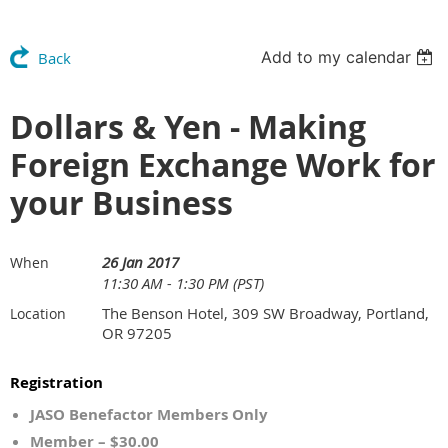
Add to my calendar
Back
Dollars & Yen - Making
Foreign Exchange Work for
your Business
26 Jan 2017
When
11:30 AM - 1:30 PM (PST)
The Benson Hotel, 309 SW Broadway, Portland,
Location
OR 97205
Registration
JASO Benefactor Members Only
Member – $30.00